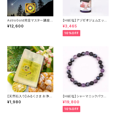
AstroGold完全マスター講座
【H&E社】アゾゼオジェムエッセ
（動画レッスン）
ンススプレー(LOVE)
¥12,600
¥3,465
10%OFF
【天然石入り】みるくさま お浄め
【H&E社】シャーマニックパワー2
塩スプレー
021エナジーブレスレット
¥1,980
¥19,800
10%OFF