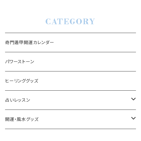
CATEGORY
奇門遁甲開運カレンダー
パワーストーン
ヒーリンググッズ
占いレッスン
動画レッスン
開運・風水グッズ
マニュアル
妊活