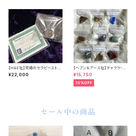
【H＆E社】究極のセラピーストー
【ヘブン＆アース社】チャクラ・ハ
ン・アゾゼオ アマゼツ 丸玉（保
イバイブレーション・ジェムスト
¥22,000
¥15,750
証書・ディレクトリカード付き）2
ーン９種(旧セット)
5mm
10%OFF
セール中の商品