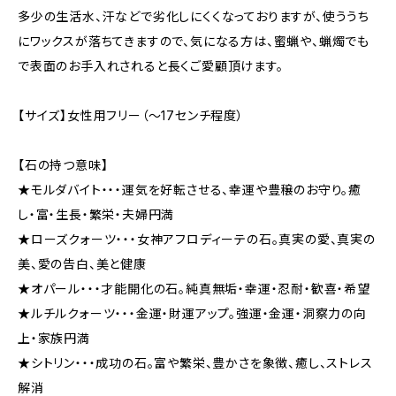
多少の生活水、汗などで劣化しにくくなっておりますが、使ううち
にワックスが落ちてきますので、気になる方は、蜜蝋や、蝋燭でも
で表面のお手入れされると長くご愛顧頂けます。
【サイズ】女性用フリー（～17センチ程度）
【石の持つ意味】
★モルダバイト・・・運気を好転させる、幸運や豊穣のお守り。癒
し・富・生長・繁栄・夫婦円満
★ローズクォーツ・・・女神アフロディーテの石。真実の愛、真実の
美、愛の告白、美と健康
★オパール・・・才能開化の石。純真無垢・幸運・忍耐・歓喜・希望
★ルチルクォーツ・・・金運・財運アップ。強運・金運・洞察力の向
上・家族円満
★シトリン・・・成功の石。富や繁栄、豊かさを象徴、癒し、ストレス
解消