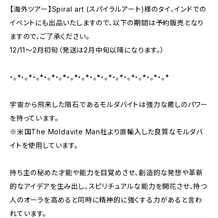
【海外ツアー】Spiral art (スパイラルアート)様のタイ、インドでの
イベントにも出品いたしますので、以下の期間は予約販売となり
ますので、ご了承ください。
12/11〜2月初旬（発送は2月中旬以降になります。）
・。*・。*・。*・。*・。*・。*・。*・。*・。*・。*・。*・。*・。*・。*
宇宙から飛来した隕石であるモルダバイトは強力な癒しのパワー
を持っています。
※米国The Moldavite Man社より直輸入した良質なモルダバ
イトを使用しています。
持ち主の秘めた才能や能力を目覚めさせ、創造的な発想や革新
的なアイデアを生み出し、スピリチュアルな能力を開花させ、持つ
人のオーラを高めると同時に精神的に強くする力があると言わ
れています。