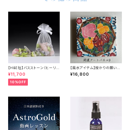
【H&E社】バスストーン（ヒーリン
【風水アイテム】授かりの願い
グ）
を、紅型の彩りに込めて～妊活
¥11,700
¥16,800
サポート開運紅型アートパネル
（桃、ザクロ、キンカン）B
10%OFF