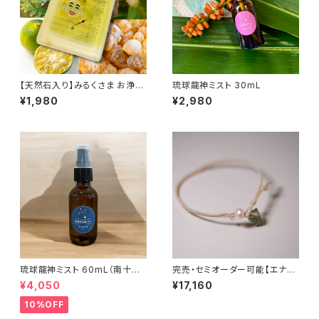
【天然石入り】みるくさま お浄め
琉球龍神ミスト 30mL
塩スプレー
¥1,980
¥2,980
琉球龍神ミスト 60mL（南十字
完売・セミオーダー可能【エナジ
星）
ーブレスレット・モルダバイト】水
¥4,050
¥17,160
の妖精(ご予約受付中・販売開始
9月30日～)
10%OFF