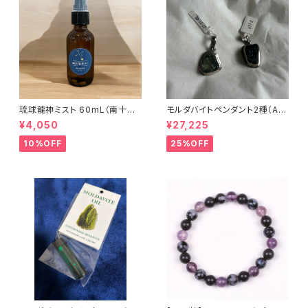
琉球龍神ミスト 60mL（南十字
モルダバイトペンダント2種（A/
星）
B）セット
¥4,050
¥27,225
10%OFF
25%OFF