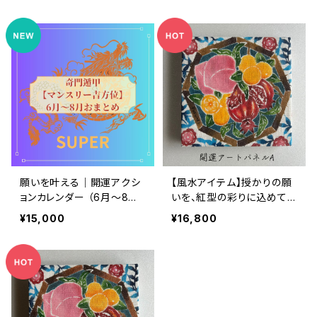
の1か月分
願いを叶える｜開運アクシ
【風水アイテム】授かりの願
ョンカレンダー （6月～8月
いを、紅型の彩りに込めて
／奇門遁甲吉方位） ※ 吉
～妊活サポート開運紅型ア
¥15,000
¥16,800
日カレンダー特典付き
ートパネル（桃、ザクロ、キン
カン）A