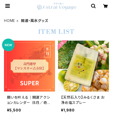
HOME
開運・風水グッズ
ITEM LIST
願いを叶える｜開運アクシ
【天然石入り】みるくさま お
ョンカレンダー （8月／奇門
浄め塩スプレー
遁甲吉方位） ※ おまとめ版
¥5,500
¥1,980