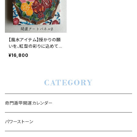
【風水アイテム】授かりの願
いを、紅型の彩りに込めて
～妊活サポート開運紅型ア
¥16,800
ートパネル（桃、ザクロ、キン
カン）B
CATEGORY
奇門遁甲開運カレンダー
パワーストーン